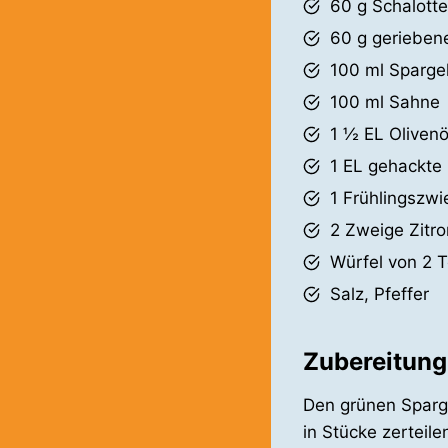
60 g Schalott
60 g gerieben
100 ml Sparge
100 ml Sahne
1 ½ EL Olivenö
1 EL gehackte 
1 Frühlingszwi
2 Zweige Zitr
Würfel von 2 
Salz, Pfeffer
Zubereitung
Den grünen Sparg
in Stücke zerteil