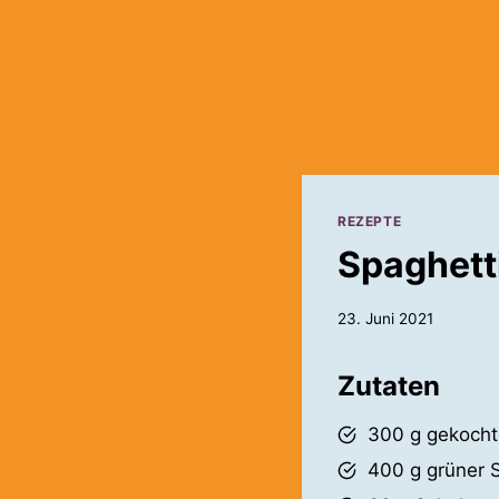
REZEPTE
Spaghett
23. Juni 2021
Zutaten
300 g gekocht
400 g grüner 