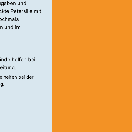
zugeben und
te Petersilie mit
nochmals
en und im
.
e helfen bei der
g.