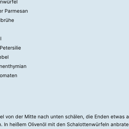
enwürfel
er Parmesan
lbrühe
l
Petersilie
ebel
onenthymian
Tomaten
el von der Mitte nach unten schälen, die Enden etwas
en. In heißem Olivenöl mit den Schalottenwürfeln anbrat