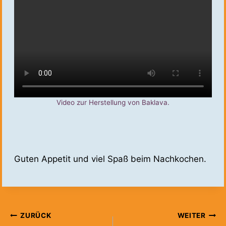
Video zur Herstellung von Baklava.
Guten Appetit und viel Spaß beim Nachkochen.
Beitragsnavigation
ZURÜCK
WEITER